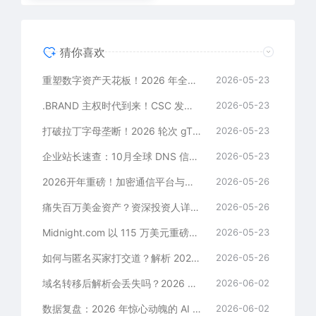
猜你喜欢
重塑数字资产天花板！2026 年全球域名市场深度解析与卡位指南
2026-05-23
.BRAND 主权时代到来！CSC 发布《2026 域名趋势报告》：全球大型跨国企业最青睐的顶级域名后缀盘点
2026-05-23
打破拉丁字母垄断！2026 轮次 gTLD 开放 27 种非英文脚本申请，赋能本地化 SEO
2026-05-23
企业站长速查：10月全球 DNS 信任锚更换，我的网站解析会因为系统老旧而崩溃吗？
2026-05-23
2026开年重磅！加密通信平台与海外少儿足球俱乐部联手扫货，批量收购一打“顶级终端域名”
2026-05-26
痛失百万美金资产？资深投资人详解：如何避免因“自动续费失败”失去高价域名
2026-05-26
Midnight.com 以 115 万美元重磅成交！Sedo 精英经纪人独家复盘七位数高额谈判心法
2026-05-23
如何与匿名买家打交道？解析 2026 年 Exact-Match 高端域名谈判中的隐私保护与定价博弈
2026-05-26
域名转移后解析会丢失吗？2026 独家起底：死守这三条红线，网站业务实现 0 宕机迁移
2026-06-02
数据复盘：2026 年惊心动魄的 AI 域名扫货清单！六位数硬通货跨入全自动化“建仓时代”
2026-06-02